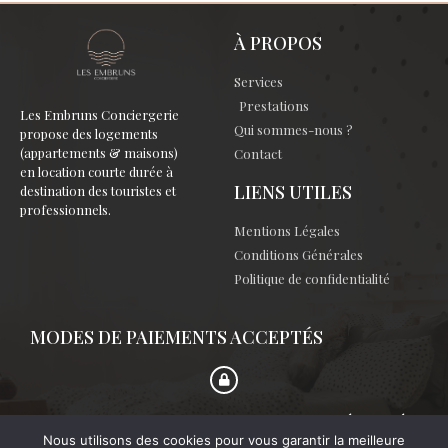
À PROPOS
Services
Prestations
Les Embruns Conciergerie
Qui sommes-nous ?
propose des logements
(appartements & maisons)
Contact
en location courte durée à
LIENS UTILES
destination des touristes et
professionnels.
Mentions Légales
Conditions Générales
Politique de confidentialité
MODES DE PAIEMENTS ACCEPTÉS
NOTRE SERVICE DE PAIEMENT EST 100% SÉCURISÉ
Nous utilisons des cookies pour vous garantir la meilleure
Nous utilisons l'encryption AES-256-bits de niveau bancaire fournis par notre